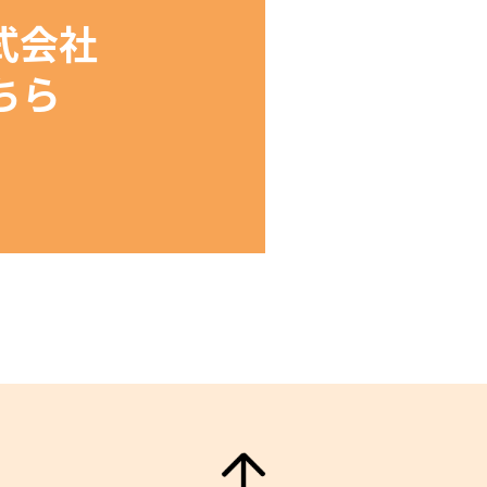
会社

ちら