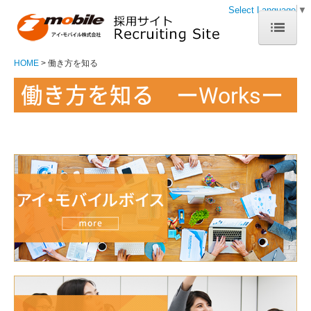
Select Language
▼
HOME
HOME
働き方を知る
働き方を知る
ーWorksー
会社を知る
代表挨拶
理念
会社概要
人・仕事を知る
営業部 Eさん
営業部 Yさん
開発部 Kさん