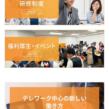
CS部 Kさん
CS部 Yさん
社員座談会
働き方を知る
テレワーク
アイ・モバイル ボイス
研修制度
福利厚生・イベント
テレワーク中心の新しい
働き方